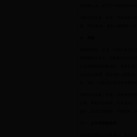
的报考人员，给予不予录用或取消
体检不合格者，经省、市州考录办
者，不得递补
)
，递补只能进行一次
十、考察
体检结束后，在省、市州公务员主
拟录用职位要求，采取多种形式全
以及需要回避的情况等。考察应成
出所进行函调，听取有关方面意见
价，填写《甘肃省公务员录用考察
考察不合格者，经省、市州考录办
合格、体检不合格者，不得递补
)
，
递补；若无正当理由，不能递补。
十一、公示和审批录用
省直地厅级以上招录单位、市州考