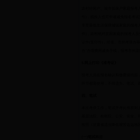
农村特困户、城市低保户家庭报考
号
)
，残疾人也可申请减免报名考试
享受最低生活保障城镇家庭的报考
件
)
，农村绝对贫困家庭的报考人员
证件
(
复印件
)
，经省、市州考录办
办”办理费用减免手续，报考市州
6.
网上打印《准考证》
报考人员在报名确认和缴费成功后
环节都需使用，不得遗失。笔试、
四、笔试
本次考录工作，笔试开考比例原则
基层法院、检察院、公安、安全、
按照《甘肃省适当降低艰苦边远地
(
一
)
笔试科目