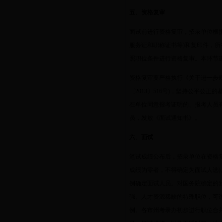
五、资格复审
面试前进行资格复审，招录单位根
服务证和职称证书等
)
和复印件，所
照职位条件进行资格复审。本环节
资格复审要严格执行《关于进一步
〔
2013
〕
516
号
)
，坚持公平公正的
在单位同意报考证明的、报考人员
员，发放《面试通知书》。
六、面试
笔试成绩公布后，招录单位在资格
成绩为零者，不得确定为面试人选
)
例确定面试人员。对国务院确定的
强、人才资源稀缺的特殊职位，可
例。各市州考录办初步进行职位合