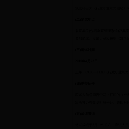
笔试科目为《行政职业能力测验》
(
二
)
笔试地点
省直单位
(
包括垂直管理系统
)
及其
参加笔试。应试人员应按照《准考
(
三
)
笔试时间
2016
年
4
月
23
日
上午：
09:00
—
11:00
《行政职业能力
(
四
)
携带证件
应试人员必须携带网上打印的《准
出所补办有效临时身份证。确因时
(
五
)
成绩查询
笔试成绩于
5
月中旬公布，应试人员