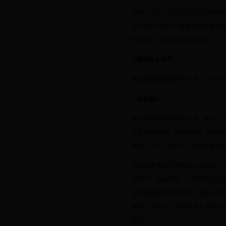
报考人员于
3
月
5
日至
3
月
12
日期间登
至
3
月
11
日
24:00
，报考申请尚未审
审查的，不能再改报其他职位。
4.
查询报名序号
通过资格审查的报考人员，于
3
月
5
5.
报名确认
通过资格审查的报考人员，务必于
3
寸证件照片
(
按《招考公告》附件中
收费〔
2013
〕
800
号
)
，在网上缴纳
为确保考录的严肃性和公平公正，
同音字、形似字等；二是报考人员
须持身份证原件并填写《报名信息
修改，市州以下单位报考人员报送
受理。