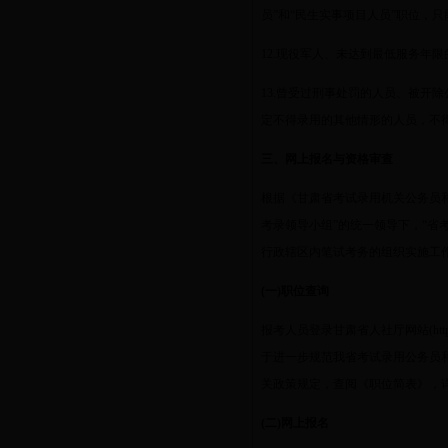
员”和“民生实事项目人员”职位，
12.
现役军人、未达到最低服务年限
13.
曾受过刑事处罚的人员、被开除
定不得录用的其他情形的人员，不
三、网上报名与资格审查
根据《甘肃省考试录用机关公务员
考录领导小组”的统一领导下，“省
行政辖区内笔试考务的组织实施工
(
一
)
职位查询
报考人员登录甘肃省人社厅网站
(htt
于进一步规范我省考试录用公务员
关政策规定，查阅《职位简表》，
(
二
)
网上报名