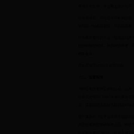
录用人员名单，并在网上进行公示
公示期满后，对公示中反映的问题
的问题一时难以查实，可暂缓录用
符合录用条件的人员，按规定程序
组织的初任培训，培训不合格者，
档案备查。
审批录用工作在
8
月底前完成。
十二、监督检查
为保证本次考录工作的公开、公平
公务员主管部门和招录单位要主动
督，落实应试人员和人民群众对考
要严格执行《公务员录用考试违纪
对违反考试纪律的报考人员，视情
涉考的各类违法行为，按有关规定