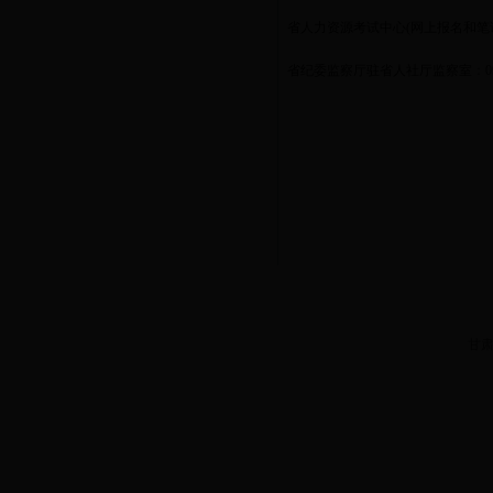
省人力资源考试中心
(
网上报名和笔
省纪委监察厅驻省人社厅监察室：
0
甘