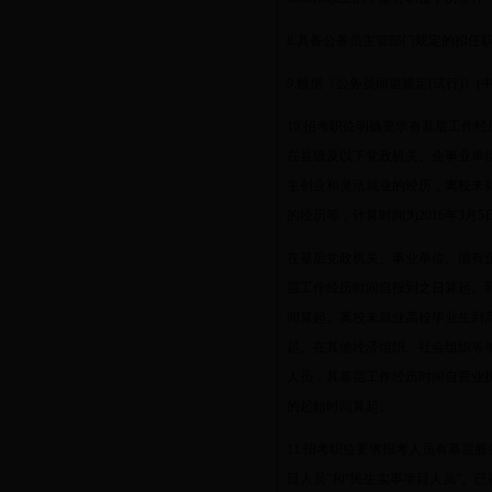
8.
具备公务员主管部门规定的拟任
9.
根据《公务员回避规定
(
试行
)
》
(
10.
招考职位明确要求有基层工作经
在县级及以下党政机关、企事业单
主创业和灵活就业的经历，离校未
的经历等，计算时间为
2016
年
3
月
5
在基层党政机关、事业单位、国有企
层工作经历时间自报到之日算起。
间算起。离校未就业高校毕业生到
起。在其他经济组织、社会组织等
人员，其基层工作经历时间自营业
的起始时间算起。
11.
招考职位要求报考人员有基层服
目人员”和“民生实事项目人员”。