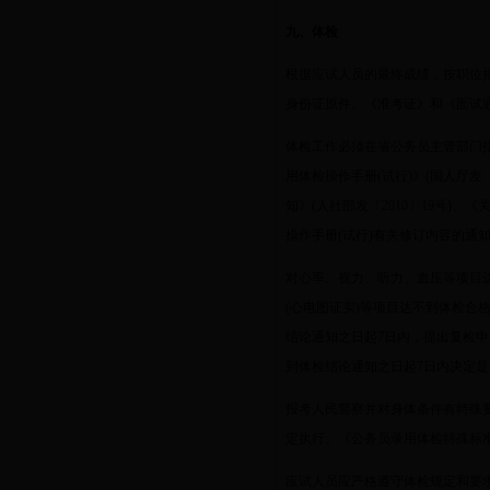
九、体检
根据应试人员的最终成绩，按职位
身份证原件、《准考证》和《面试
体检工作必须在省公务员主管部门
用体检操作手册
(
试行
)
》
(
国人厅发
知》
(
人社部发〔
2010
〕
19
号
)
、《
操作手册
(
试行
)
有关修订内容的通
对心率、视力、听力、血压等项目
(
心电图证实
)
等项目达不到体检合
结论通知之日起
7
日内，提出复检申
到体检结论通知之日起
7
日内决定是
报考人民警察并对身体条件有特殊
定执行。《公务员录用体检特殊标
应试人员应严格遵守体检规定和要