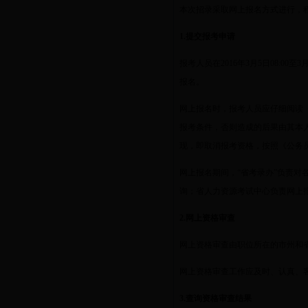
本次招录采取网上报名方式进行，
1.
提交报考申请
报考人员在
2016
年
3
月
5
日
08:00
至
3
报名。
网上报名时，报考人员应仔细阅读
报考条件，否则造成的后果由其本
现，即取消报考资格，按照《公务
网上报名期间，“省考录办”负责
询；省人力资源考试中心负责网上
2.
网上资格审查
网上资格审查由职位所在的市州和
网上资格审查工作应及时、认真、
3.
查询资格审查结果