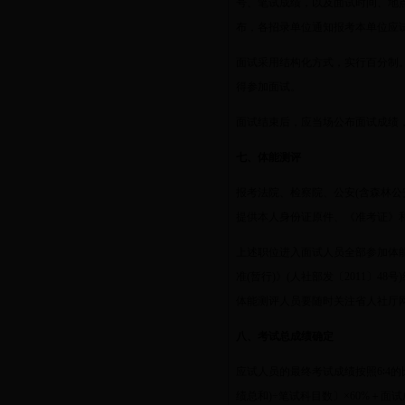
号、笔试成绩，以及面试时间、地
布，各招录单位通知报考本单位应
面试采用结构化方式，实行百分制
得参加面试。
面试结束后，应当场公布面试成绩
七、体能测评
报考法院、检察院、公安
(
含森林公
提供本人身份证原件、《准考证》
上述职位进入面试人员全部参加体
准
(
暂行
)
》
(
人社部发〔
2011
〕
48
号
)
体能测评人员要随时关注省人社厅
八、考试总成绩确定
应试人员的最终考试成绩按照
6
∶
4
的
绩总和
)
÷笔试科目数〕×
60%
＋面试