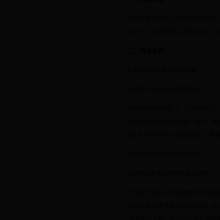
全省共设置机关公务员招录职位
107
406
个，计划招录总人数为
530
名，
二、报考条件
1.
具有中华人民共和国国籍。
2.
拥护中华人民共和国宪法。
3.
年龄为
18
周岁以上，
35
周岁以下
(
1975
年
3
月
5
日以后出生
)
。其中，报
5
日至
1998
年
3
月
5
日期间出生
)
。报
4.
具有良好的思想和职业品行。
5.
具有正常履行职责的身体条件。
6.
7.
具有大专以上文化程度
(2016
年应
单位公务员考录报考条件办法》
(
甘
3000
米以上的，部分职位学历条件