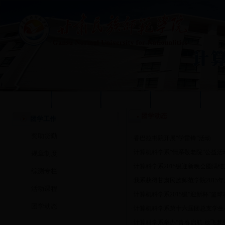
学校首页
本站首页
系部概况
质量工程
人
团学动态
团学工作
奖助贷勤
·
香巴拉书院开展“学雷锋”活动
·
计算机科学系“情系敬老院”公益活
规章制度
·
计算科学系2015级迎新晚会圆满结
综测专栏
·
我系获得甘肃民族师范学院2015
活动课程
·
计算机科学系2015级“迎新杯”篮
团学动态
·
计算机科学系第十六届团总支学生
·
计算科学系举办“青春启航·放飞梦想