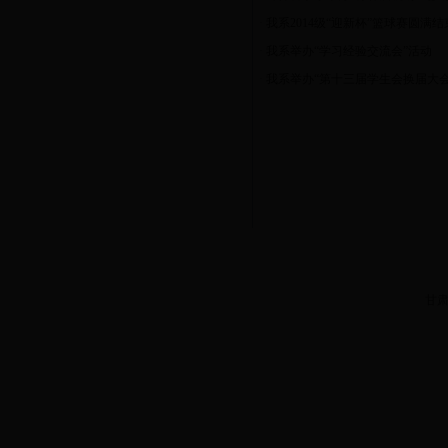
·
我系2014级“迎新杯”篮球赛圆满结
·
我系举办“学习经验交流会”活动
·
我系举办“第十三届学生会换届大会
甘