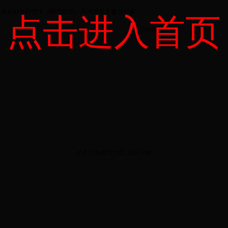
计算机科学与技术（藏汉双语）本科培养方案2012版
点击进入首页
共8条
1/1
上页
1
下页
甘肃民族师范学院
版权所有