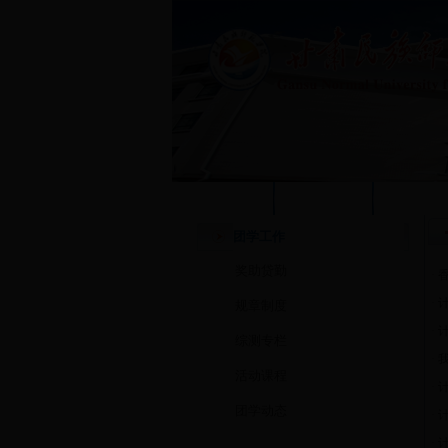
学校首页
本站首页
系部概
团学工作
奖助贷勤
·
·
规章制度
·
综测专栏
·
活动课程
·
团学动态
·
·