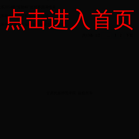
系2014级“迎新杯”篮球赛圆满结束
点击进入首页
我系举办“学习经验交流会”活动
我系举办“第十三届学生会换届大会”活动
共13条
1/2
上页
1
2
下页
甘肃民族师范学院
版权所有